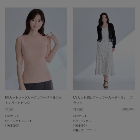
UVカットノースリーブサマーパネルニッ
UVカット裾シアーサマーカーディガン：ブ
ト：ライトピンク
ラック
¥9,900
¥12,980
一部売り切れ
UVカット
UVカット
パネルラインニット
カーディガン
洗濯機OK
洗濯機OK
編みダーツニット