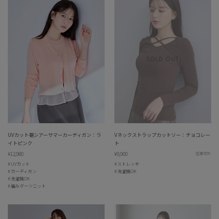
SOLD OUT
UVカット裾シアーサマーカーディガン：ラ
Vネックストラップカットソー：チョコレー
イトピンク
ト
¥12,980
¥9,900
在庫切れ
UVカット
ストレッチ
カーディガン
洗濯機OK
洗濯機OK
編みダーツニット