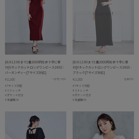
SOLD OUT
[8/6 12:00まで1着2000円を赤十字に寄
[8/6 12:00まで1着2000円を赤十字に寄
付]Vネックカットロングワンピース26SS：
付]Vネックカットロングワンピース26SS：
バーガンディー[Tサイズ対応]
ブラック[Tサイズ対応]
¥11,000
¥11,000
一部売り切れ
在庫切れ
Tサイズ対応
Tサイズ対応
ストレッチ
ストレッチ
ポケット付き
ポケット付き
洗濯機OK
洗濯機OK