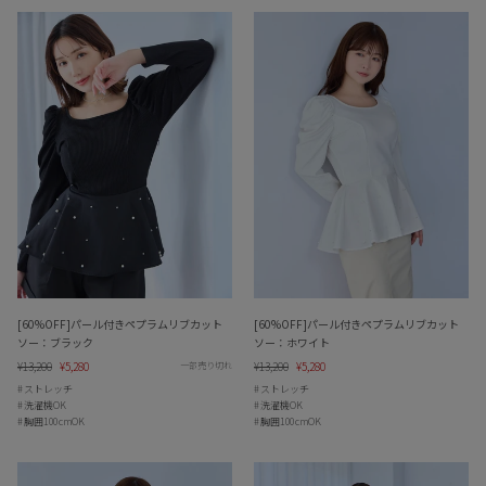
[60%OFF]パール付きペプラムリブカット
[60%OFF]パール付きペプラムリブカット
ソー：ブラック
ソー：ホワイト
Regular
¥13,200
Sale
¥5,280
Regular
¥13,200
Sale
¥5,280
一部売り切れ
price
price
price
price
ストレッチ
ストレッチ
洗濯機OK
洗濯機OK
胸囲100cmOK
胸囲100cmOK