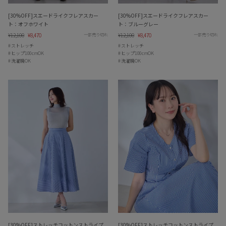
[30%OFF]スエードライクフレアスカー
[30%OFF]スエードライクフレアスカー
ト：オフホワイト
ト：ブルーグレー
Regular
¥12,100
Sale
¥8,470
Regular
¥12,100
Sale
¥8,470
一部売り切れ
一部売り切れ
price
price
price
price
ストレッチ
ストレッチ
ヒップ100cmOK
ヒップ100cmOK
洗濯機OK
洗濯機OK
[30%OFF]ストレッチコットンストライプ
[30%OFF]ストレッチコットンストライプ