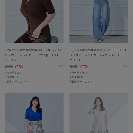
[8/6 22:00発売 期間限定 300円OFF]ワイド
[8/6 22:00発売 期間限定 300円OFF]ワイド
リブサマーニットカーディガン[OUTLET]：
リブサマーニットカーディガン[OUTLET]：
ブラウン
ホワイト
Regular
¥8,000
Sale
¥7,700
Regular
¥8,000
Sale
¥7,700
NEW
NEW
price
price
price
price
カーディガン
カーディガン
洗濯機OK
洗濯機OK
編みダーツニット
編みダーツニット
SOLD OUT