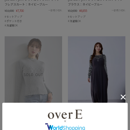
フレアスカート：ネイビーブルー
ブラウス：ネイビーブルー
Regular
¥11,000
Sale
¥7,700
Regular
¥12,650
Sale
¥8,855
一部売り切れ
一部売り切れ
price
price
price
price
セットアップ
セットアップ
ポケット付き
洗濯機OK
洗濯機OK
SOLD OUT
[30%OFF]メローパネルニット：メランジ
[3500円OFF]メロークラッシュベロアトッ
グレー
プス：グレー