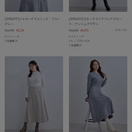
[30%OFF]ジャカードラメニット：ブルー
[30%OFF]スエードライクフレアスカー
グレー
ト：アッシュブラウン
Regular
¥11,770
Sale
¥8,239
Regular
¥12,100
Sale
¥8,470
一部売り切れ
price
price
price
price
ストレッチ
ストレッチ
洗濯機OK
ヒップ100cmOK
洗濯機OK