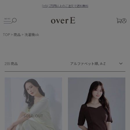
Skip
[info] 平日午前9時までのご注文で基本当日発送！
to
Pause
content
slideshow
SITE NAVIGATION
検索
ログ
CART
TOP
>
商品
>
洗濯機ok
ソ
255 商品
ー
ト
SOLD OUT