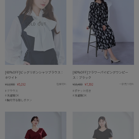
SOLD OUT
[60%OFF]ビッグリボンシャツブラウス：
[60%OFF]フラワーパイピングワンピー
ホワイト
ス：ブラック
Regular
¥12,980
Sale
¥5,192
Regular
¥18,480
Sale
¥7,392
在庫切れ
一部売り切れ
price
price
price
price
ブラウス
ポケット付き
洗濯機OK
洗濯機OK
胸元守る隠しボタン