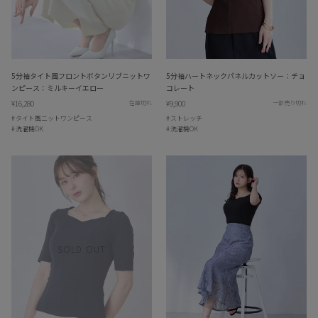
5分袖タイト風フロントボタンリブニットワ
5分袖ハートネックパネルカットソー：チョ
ンピース：ミルキーイエロー
コレート
¥16,280
¥9,900
在庫切れ
一部売り切れ
タイト風ニットワンピース
ストレッチ
洗濯機OK
洗濯機OK
SOLD OUT