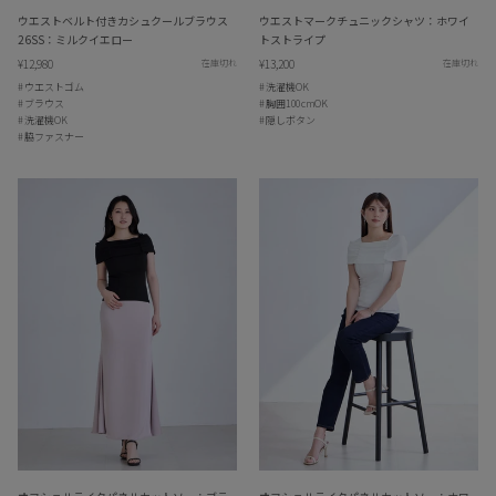
ウエストベルト付きカシュクールブラウス
ウエストマークチュニックシャツ：ホワイ
26SS：ミルクイエロー
トストライプ
¥12,980
¥13,200
在庫切れ
在庫切れ
ウエストゴム
洗濯機OK
ブラウス
胸囲100cmOK
洗濯機OK
隠しボタン
脇ファスナー