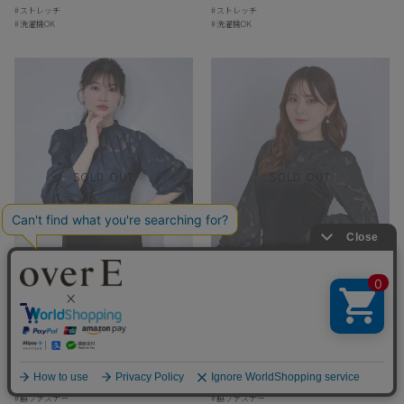
ストレッチ
ストレッチ
洗濯機OK
洗濯機OK
SOLD OUT
SOLD OUT
102ギリギリの肩幅広め体型です
が、綺麗に着られました
秋になっても暑いので、シャリシャ
キャンディスリーブジャカードブラウス：ネ
キャンディスリーブジャカードブラウス：ブ
イビー
ラック
リニットとボルドーカラーの組み合
わせは活躍してくれると思い即買い
¥12,100
¥12,100
在庫切れ
在庫切れ
サマーチャイナケープパネルニット：ボルドー
でした！
ブラウス
ブラウス
洗濯機OK
洗濯機OK
脇ファスナー
脇ファスナー