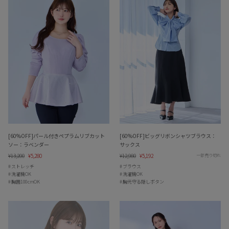
[60%OFF]パール付きペプラムリブカット
[60%OFF]ビッグリボンシャツブラウス：
ソー：ラベンダー
サックス
Regular
¥13,200
Sale
¥5,280
Regular
¥12,980
Sale
¥5,192
一部売り切れ
price
price
price
price
ストレッチ
ブラウス
洗濯機OK
洗濯機OK
胸囲100cmOK
胸元守る隠しボタン