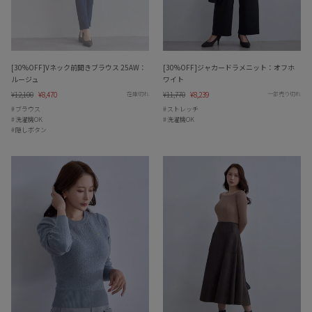
[30%OFF]Vネック前開きブラウス 25AW：
[30%OFF]ジャカードラメニット：オフホ
ルージュ
ワイト
Regular
¥12,100
Sale
¥8,470
Regular
¥11,770
Sale
¥8,239
在庫切れ
一部売り切れ
price
price
price
price
ブラウス
ストレッチ
洗濯機OK
洗濯機OK
隠しボタン