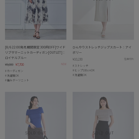
[8/6 22:00発売 期間限定 300円OFF]ワイド
ひんやりストレッチジップスカート：アイ
リブサマーニットカーディガン[OUTLET]：
ボリー
ロイヤルブルー
¥10,230
在庫切れ
Regular
¥8,000
Sale
¥7,700
NEW
ストレッチ
price
price
ヒップ100cmOK
カーディガン
洗濯機OK
洗濯機OK
編みダーツニット
SOLD OUT
SOLD OUT