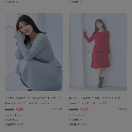
洗濯機OK
洗濯機OK
SOLD OUT
[50%OFF]overE’s HOLIDAY Aラインケーブ
[50%OFF]overE’s HOLIDAY Aラインケーブ
ルニットワンピース：ペールブルー
ルニットワンピース：レッド
Regular
¥16,390
Sale
¥8,195
Regular
¥16,390
Sale
¥8,195
一部売り切れ
在庫切れ
price
price
price
price
ウエストゴム
ウエストゴム
洗濯機OK
洗濯機OK
胸囲100cmOK
胸囲100cmOK