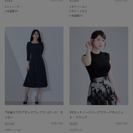
¥9,900
¥19,400
一部売り切れ
一部売り切れ
ストレッチ
オケージョン
洗濯機OK
ポケット付き
洗濯機OK
7分袖スクエアネックフレアワンピース：ネ
UVカットノースリーブサマーパネルニッ
イビー
ト：ブラック
¥19,400
¥9,900
一部売り切れ
一部売り切れ
オケージョン
UVカット