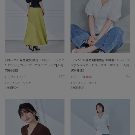
[8/6 22:00発売 期間限定 300円OFF] バック
[8/6 22:00発売 期間限定 300円OFF] バック
リボンジャカードブラウス：ブラック[入荷
リボンジャカードブラウス：ホワイト[入荷
次第発送]
次第発送]
Regular
¥13,970
Sale
¥13,670
Regular
¥13,970
Sale
¥13,670
NEW
NEW
price
price
price
price
バックシャーリング
バックシャーリング
洗濯機OK
洗濯機OK