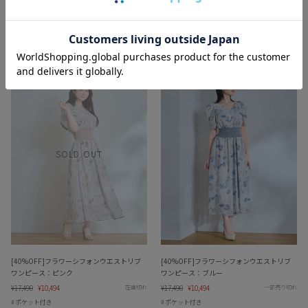
Regular
¥11,000
Sale
¥7,700
Regular
¥9,900
Sale
¥6,400
在庫切れ
一部売り切れ
price
price
price
price
パネルラインニット
ストレッチ
洗濯機OK
洗濯機OK
胸囲100cmOK
SOLD OUT
[40%OFF]フラワーシフォンウエストリブ
[40%OFF]フラワーシフォンウエストリブ
ワンピース：ピンク
ワンピース：ブルー
Regular
¥17,490
Sale
¥10,494
Regular
¥17,490
Sale
¥10,494
在庫切れ
一部売り切れ
price
price
price
price
ポケット付き
ポケット付き