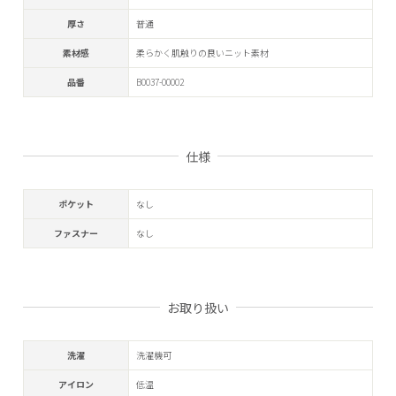
厚さ
普通
素材感
柔らかく肌触りの良いニット素材
品番
B0037-00002
仕様
ポケット
なし
ファスナー
なし
お取り扱い
洗濯
洗濯機可
アイロン
低温