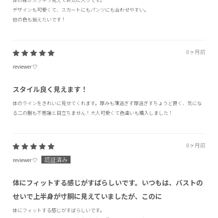
デザインも可愛くて、スカートにもパンツにも合わせやすい。
他の色も揃えたいです！
8ヶ月前
reviewer ♡
スタイル良く見えます！
体のラインをきれいに見せてくれます。厚みも薄過ぎず厚過ぎすちょうど良く、気にな
る二の腕も不思議と目立ちません！大人可愛くて色違いも購入しました！
8ヶ月前
reviewer ♡
体にフィットする感じがすばらしいです。いつもは、バストの
せいで上半身が寸胴に見えていましたが、このに
体にフィットする感じがすばらしいです。