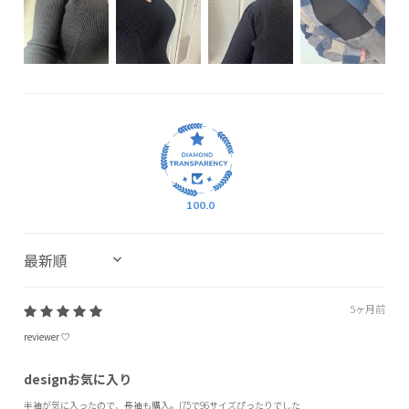
100.0
SORT BY
5ヶ月前
reviewer ♡
designお気に入り
半袖が気に入ったので、長袖も購入。I75で96サイズぴったりでした