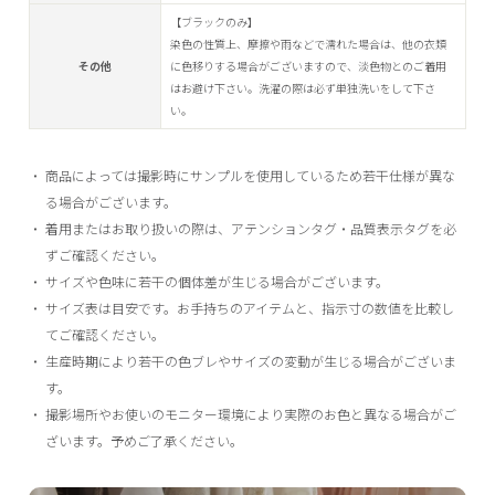
【ブラックのみ】
染色の性質上、摩擦や雨などで濡れた場合は、他の衣類
その他
に色移りする場合がございますので、淡色物とのご着用
はお避け下さい。洗濯の際は必ず単独洗いをして下さ
い。
商品によっては撮影時にサンプルを使用しているため若干仕様が異な
る場合がございます。
着用またはお取り扱いの際は、アテンションタグ・品質表示タグを必
ずご確認ください。
サイズや色味に若干の個体差が生じる場合がございます。
サイズ表は目安です。お手持ちのアイテムと、指示寸の数値を比較し
てご確認ください。
生産時期により若干の色ブレやサイズの変動が生じる場合がございま
す。
撮影場所やお使いのモニター環境により実際のお色と異なる場合がご
ざいます。予めご了承ください。