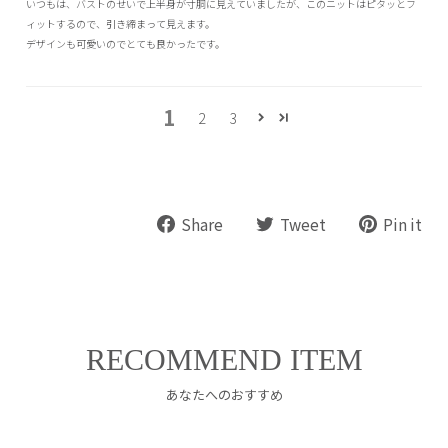
いつもは、バストのせいで上半身が寸胴に見えていましたが、このニットはピタッとフ
ィットするので、引き締まって見えます。
デザインも可愛いのでとても良かったです。
1
2
3
Share
Tweet
Pin
Share
Tweet
Pin it
on
on
on
Facebook
Twitter
Pin
RECOMMEND ITEM
あなたへのおすすめ