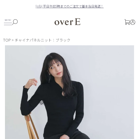
Skip
[info] 平日午前9時までのご注文で基本当日発送！
to
Pause
content
slideshow
SITE NAVIGATION
検索
ログ
CART
TOP
>
チャイナパネルニット：ブラック