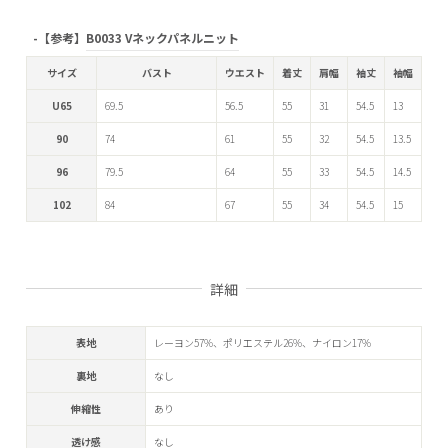
【参考】
B0033 Vネックパネルニット
サイズ
バスト
ウエスト
着丈
肩幅
袖丈
袖幅
U65
69.5
56.5
55
31
54.5
13
90
74
61
55
32
54.5
13.5
96
79.5
64
55
33
54.5
14.5
102
84
67
55
34
54.5
15
詳細
表地
レーヨン57%、ポリエステル26%、ナイロン17%
裏地
なし
伸縮性
あり
透け感
なし