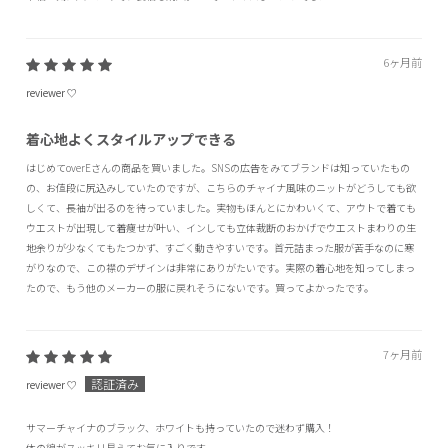
6ヶ月前
reviewer ♡
着心地よくスタイルアップできる
はじめてoverEさんの商品を買いました。SNSの広告をみてブランドは知っていたもの
の、お値段に尻込みしていたのですが、こちらのチャイナ風味のニットがどうしても欲
しくて、長袖が出るのを待っていました。実物もほんとにかわいくて、アウトで着ても
ウエストが出現して着痩せが叶い、インしても立体裁断のおかげでウエストまわりの生
地余りが少なくてもたつかず、すごく動きやすいです。首元詰まった服が苦手なのに寒
がりなので、この襟のデザインは非常にありがたいです。実際の着心地を知ってしまっ
たので、もう他のメーカーの服に戻れそうにないです。買ってよかったです。
7ヶ月前
reviewer ♡
サマーチャイナのブラック、ホワイトも持っていたので迷わず購入！
体の線がスッキリ見えてお気に入りです。