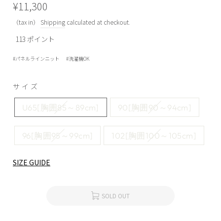
Regular
¥11,300
price
（tax in）
Shipping
calculated at checkout.
113
ポイント
パネルラインニット
洗濯機OK
サイズ
U65[胸囲85～89cm]
90[胸囲90～94cm]
96[胸囲95～99cm]
102[胸囲100～105cm]
SIZE GUIDE
SOLD OUT