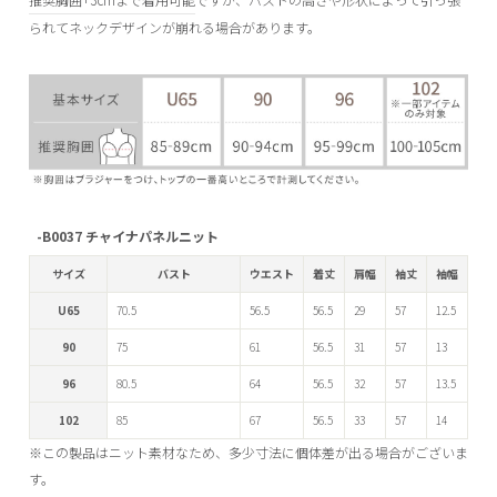
られてネックデザインが崩れる場合があります。
B0037 チャイナパネルニット
サイズ
バスト
ウエスト
着丈
肩幅
袖丈
袖幅
U65
70.5
56.5
56.5
29
57
12.5
90
75
61
56.5
31
57
13
96
80.5
64
56.5
32
57
13.5
102
85
67
56.5
33
57
14
※この製品はニット素材なため、多少寸法に個体差が出る場合がございま
す。