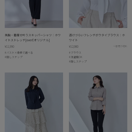
美胸・着痩せ叶うスキッパーシャツ：ホワ
透けづらいフレンチボウタイブラウス：ホ
イトストレッチ[overEオリジナル]
ワイト
¥11,990
¥12,980
一部売り切れ
バスト×身長で選べる
ブラウス
隠しスナップ
洗濯機OK
隠しスナップ