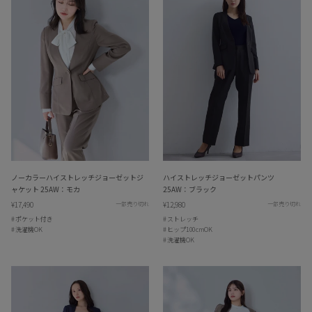
ノーカラーハイストレッチジョーゼットジ
ハイストレッチジョーゼットパンツ
ャケット 25AW：モカ
25AW：ブラック
¥17,490
¥12,980
一部売り切れ
一部売り切れ
ポケット付き
ストレッチ
洗濯機OK
ヒップ100cmOK
洗濯機OK