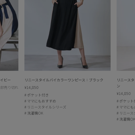
ネイビー
リニースタイルバイカラーワンピース：ブラック
リニースタ
ン
¥14,850
一部売り切れ
¥14,850
ポケット付き
ママにもおすすめ
ポケット
リニースタイルシリーズ
ママにも
洗濯機OK
リニース
洗濯機O