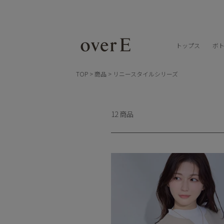
Skip
to
content
トップス
ボ
TOP
>
商品
>
リニースタイルシリーズ
12 商品