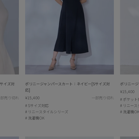
Sサイズ対
ポリニージャンパースカート：ネイビー[Sサイズ対
ポリニージ
応]
¥15,400
¥15,400
一部売り切れ
一部売り切れ
ポケット
Sサイズ対応
リニース
リニースタイルシリーズ
洗濯機O
洗濯機OK