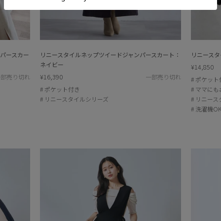
パースカー
リニースタイルネップツイードジャンパースカート：
リニースタ
ネイビー
¥14,850
¥16,390
一部売り切れ
一部売り切れ
ポケット
ポケット付き
ママにも
リニースタイルシリーズ
リニース
洗濯機O