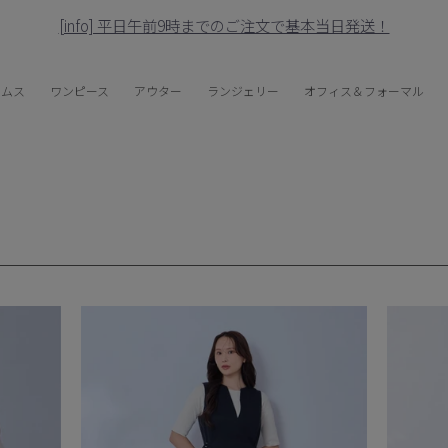
[500円OFF] 公式LINEご登録でクーポンプレゼント！
Pause
slideshow
トムス
ワンピース
アウター
ランジェリー
オフィス＆フォーマル