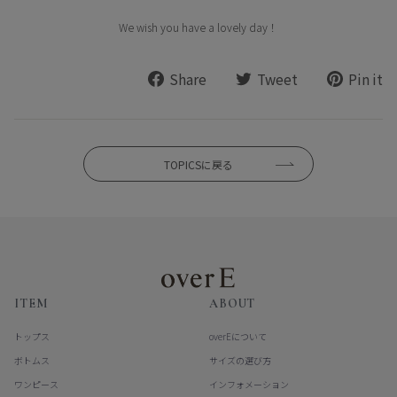
We wish you have a lovely day！
Share
Tweet
Pi
Share
Tweet
Pin it
on
on
o
Facebook
Twitter
Pi
TOPICSに戻る
ITEM
ABOUT
トップス
overEについて
ボトムス
サイズの選び方
ワンピース
インフォメーション