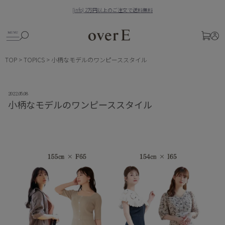
Skip
[info] 2万円以上のご注文で送料無料
to
Pause
content
slideshow
SITE NAVIGATION
検索
ログ
CART
TOP
>
TOPICS
>
小柄なモデルのワンピーススタイル
2022.05.08
小柄なモデルのワンピーススタイル